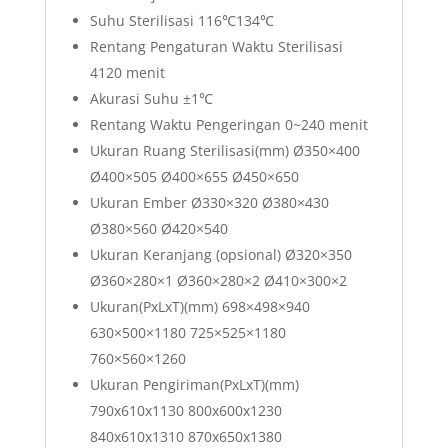
Suhu Sterilisasi 116℃134℃
Rentang Pengaturan Waktu Sterilisasi
4120 menit
Akurasi Suhu ±1℃
Rentang Waktu Pengeringan 0~240 menit
Ukuran Ruang Sterilisasi(mm) Ø350×400
Ø400×505 Ø400×655 Ø450×650
Ukuran Ember Ø330×320 Ø380×430
Ø380×560 Ø420×540
Ukuran Keranjang (opsional) Ø320×350
Ø360×280×1 Ø360×280×2 Ø410×300×2
Ukuran(PxLxT)(mm) 698×498×940
630×500×1180 725×525×1180
760×560×1260
Ukuran Pengiriman(PxLxT)(mm)
790x610x1130 800x600x1230
840x610x1310 870x650x1380