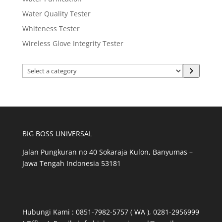
Water Quality Tester
Whiteness Tester
Wireless Glove Integrity Tester
Select
a
category
BIG BOSS UNIVERSAL
Jalan Pungkuran no 40 Sokaraja Kulon, Banyumas –
Jawa Tengah Indonesia 53181
Hubungi Kami : 0851-7982-5757 ( WA ), 0281-2956999