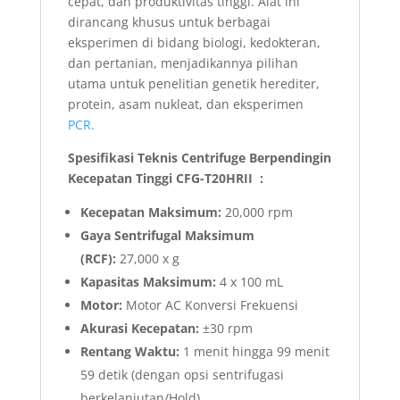
cepat, dan produktivitas tinggi. Alat ini
dirancang khusus untuk berbagai
eksperimen di bidang biologi, kedokteran,
dan pertanian, menjadikannya pilihan
utama untuk penelitian genetik herediter,
protein, asam nukleat, dan eksperimen
PCR.
Spesifikasi Teknis Centrifuge Berpendingin
Kecepatan Tinggi CFG-T20HRII :
Kecepatan Maksimum:
20,000 rpm
Gaya Sentrifugal Maksimum
(RCF):
27,000 x g
Kapasitas Maksimum:
4 x 100 mL
Motor:
Motor AC Konversi Frekuensi
Akurasi Kecepatan:
±30 rpm
Rentang Waktu:
1 menit hingga 99 menit
59 detik (dengan opsi sentrifugasi
berkelanjutan/Hold)