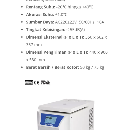
Rentang Suhu:
-20℃ hingga +40℃
Akurasi Suhu:
±1.0℃
Sumber Daya:
AC220±22V, 50/60Hz, 16A
Tingkat Kebisingan:
< 55dB(A)
Dimensi Eksternal (P x L x T):
350 x 662 x
367 mm
Dimensi Pengiriman (P x L x T):
440 x 900
x 530 mm
Berat Bersih / Berat Kotor:
50 kg / 75 kg