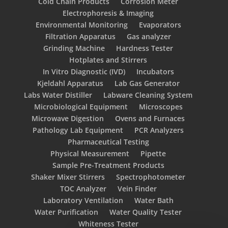
Cold Chain Products
Corrosion Meter
Electrophoresis & Imaging
Environmental Monitoring
Evaporators
Filtration Apparatus
Gas analyzer
Grinding Machine
Hardness Tester
Hotplates and Stirrers
In Vitro Diagnostic (IVD)
Incubators
Kjeldahl Apparatus
Lab Gas Generator
Labs Water Distiller
Labware Cleaning System
Microbiological Equipment
Microscopes
Microwave Digestion
Ovens and Furnaces
Pathology Lab Equipment
PCR Analyzers
Pharmaceutical Testing
Physical Measurement
Pipette
Sample Pre-Treatment Products
Shaker Mixer Stirrers
Spectrophotometer
TOC Analyzer
Vein Finder
Laboratory Ventilation
Water Bath
Water Purification
Water Quality Tester
Whiteness Tester